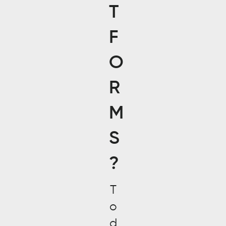
T
F
O
R
M
S
?
T
o
d