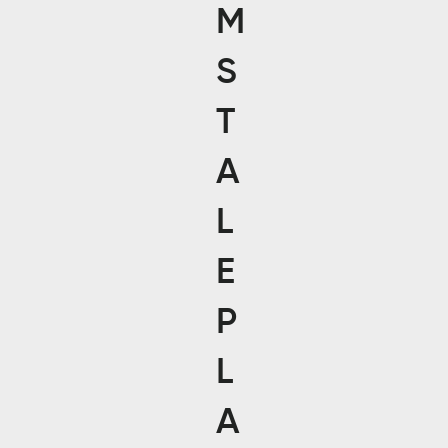
M
S
T
A
L
E
P
L
A