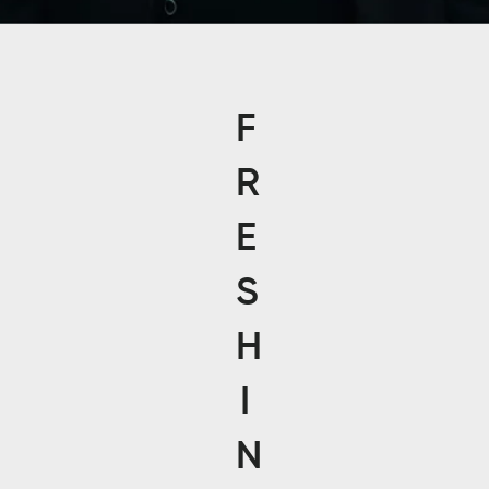
F
R
E
S
H
I
N