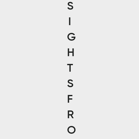
S
I
G
H
T
S
F
R
O