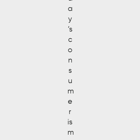
a
y
’s
c
o
n
s
u
m
e
r
is
m